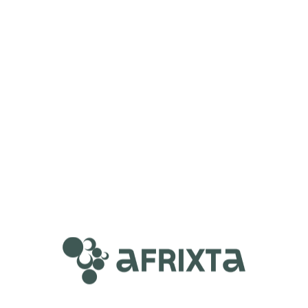
 Hours)
)
00:00
100%
.
.
.
g
n
i
d
a
o
L